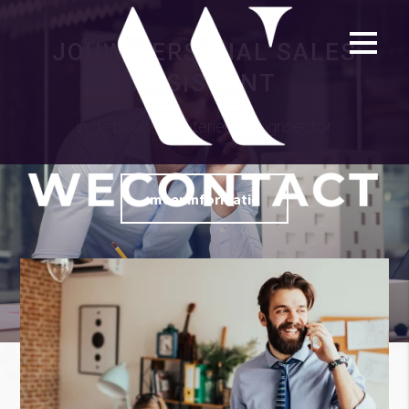
JOUW PERSONAL SALES
ASSISTENT
in de bouw- en interieurdesignsector
meer informatie