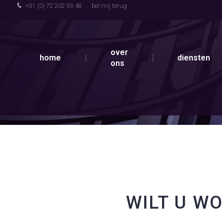
+31 (0) 72 202 93 48
bel mij terug
over
home
diensten
ons
WILT U W