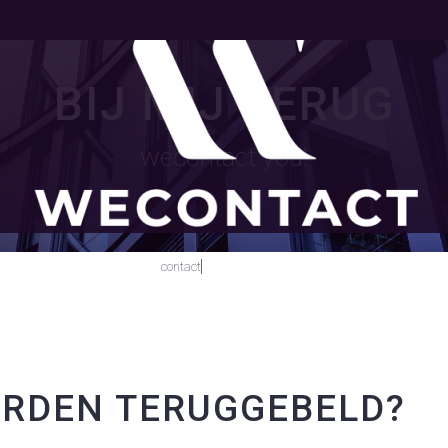
BIJ MIJ TERUG
wecontact you!
bel mij terug
contact
ORDEN TERUGGEBELD?