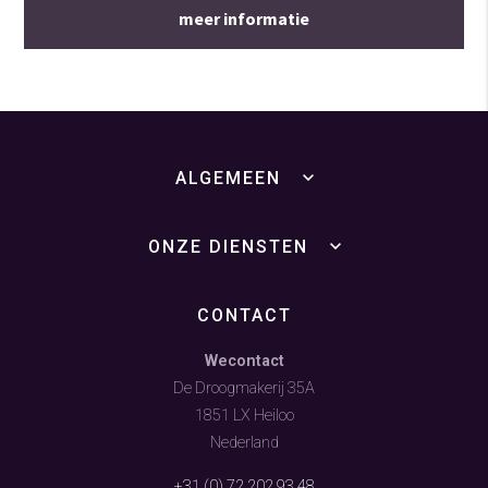
meer informatie
ALGEMEEN
ONZE DIENSTEN
CONTACT
Wecontact
De Droogmakerij 35A
1851 LX Heiloo
Nederland
+31 (0) 72 202 93 48