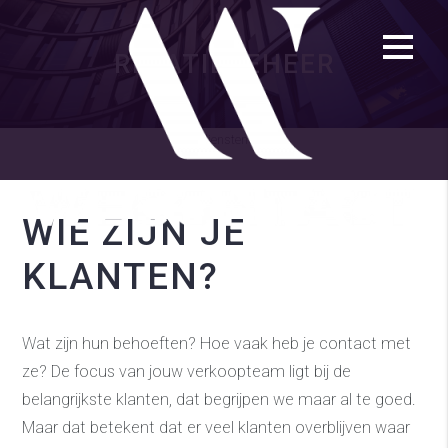
RELATIEBEHEER
diensten
WIE ZIJN JE
KLANTEN?
Wat zijn hun behoeften? Hoe vaak heb je contact met
ze? De focus van jouw verkoopteam ligt bij de
belangrijkste klanten, dat begrijpen we maar al te goed.
Maar dat betekent dat er veel klanten overblijven waar